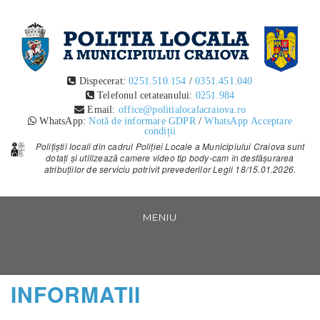
POLITIA LOCALA CRAIOVA
Dispecerat:
0251.510.154
/
0351.451.040
POLITIA LOCALA CRAIOVA TEXT
Telefonul cetateanului:
0251.984
Email:
office@politialocalacraiova.ro
WhatsApp:
Notă de informare GDPR
/
WhatsApp Acceptare
condiții
Polițiștii locali din cadrul Poliției Locale a Municipiului Craiova sunt
dotați și utilizează camere video tip body-cam în desfășurarea
atribuțiilor de serviciu potrivit prevederilor Legii 18/15.01.2026.
Vezi
continut
MENIU
INFORMATII