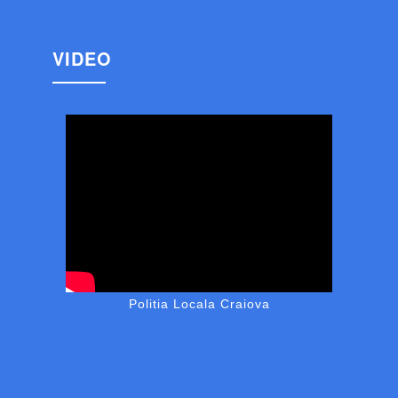
VIDEO
Politia Locala Craiova