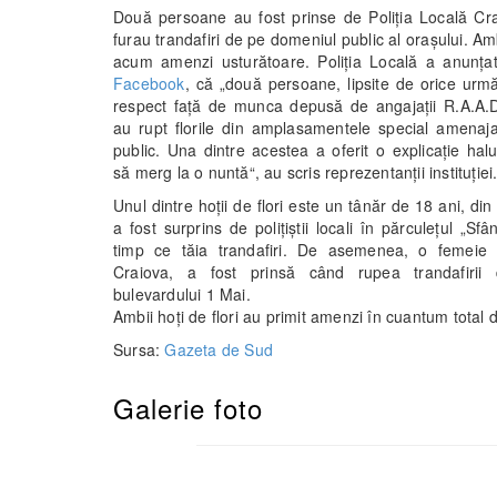
Două persoane au fost prinse de Poliţia Locală Cr
furau trandafiri de pe domeniul public al oraşului. Am
acum amenzi usturătoare. Poliţia Locală a anunţa
Facebook
, că „două persoane, lipsite de orice urm
respect față de munca depusă de angajații R.A.A.D
au rupt florile din amplasamentele special amenaj
public. Una dintre acestea a oferit o explicație halu
să merg la o nuntă“, au scris reprezentanţii instituţiei
Unul dintre hoţii de flori este un tânăr de 18 ani, di
a fost surprins de polițiștii locali în părculețul „Sfâ
timp ce tăia trandafiri. De asemenea, o femeie
Craiova, a fost prinsă când rupea trandafirii
bulevardului 1 Mai.
Ambii hoţi de flori au primit amenzi în cuantum total d
Sursa:
Gazeta de Sud
Galerie foto