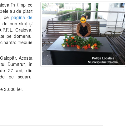
aiova în timp ce
bele au de plătit
t, pe
pagina de
ă de bun simț și
.P.F.L. Craiova,
ate pe domeniul
cinantă: trebuie
.
n Calopăr. Acesta
ntul Dumitru“, în
 de 27 ani, din
 de pe scuarul
e 3.000 lei.