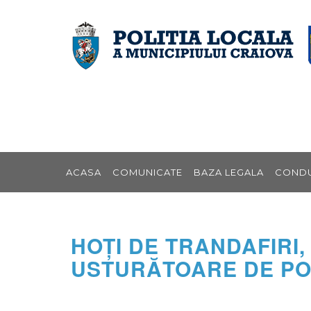
POLITIA LOCALA CRAIOVA
POLITIA LOCALA CRAIOVA TEXT
Vezi
continut
ACASA
COMUNICATE
BAZA LEGALA
COND
HOŢI DE TRANDAFIRI,
USTURĂTOARE DE PO