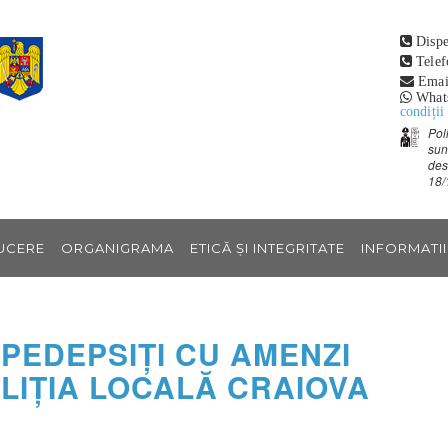
Dispe
Telef
Emai
What
condiții
Pol
sun
des
18/
UCERE
ORGANIGRAMA
ETICĂ ȘI INTEGRITATE
INFORMATII
 PEDEPSIŢI CU AMENZI
LIŢIA LOCALĂ CRAIOVA