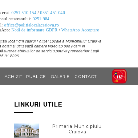
cerat:
0251.510.154
/
0351.451.040
onul cetateanului:
0251.984
l:
office@politialocalacraiova.ro
sApp:
Notă de informare GDPR
/
WhatsApp Acceptare
ițiștii locali din cadrul Poliției Locale a Municipiului Craiova
t dotați și utilizează camere video tip body-cam în
fășurarea atribuțiilor de serviciu potrivit prevederilor Legii
15.01.2026.
ACHIZITII PUBLICE
GALERIE
CONTACT
LINKURI UTILE
Primaria Municipiului
Craiova