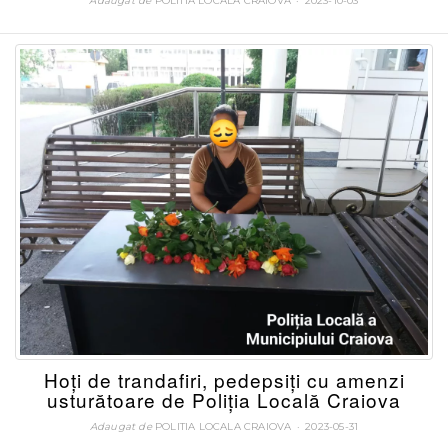
Adaugat de
POLITIA LOCALA CRAIOVA
POSTATA
2023-10-03
LA
Hoţi de trandafiri, pedepsiţi cu amenzi
usturătoare de Poliţia Locală Craiova
Adaugat de
POLITIA LOCALA CRAIOVA
POSTATA
2023-05-31
LA