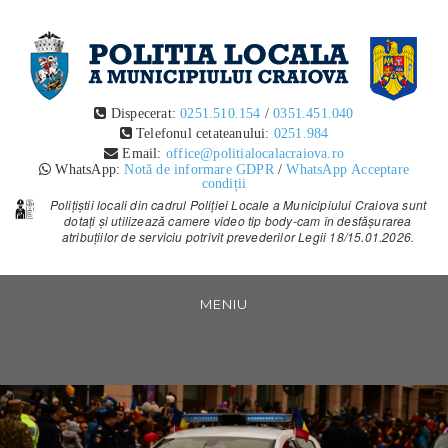
POLITIA LOCALA CRAIOVA
Dispecerat:
0251.510.154
/
0351.451.040
POLITIA LOCALA CRAIOVA TEXT
Telefonul cetateanului:
0251.984
Email:
office@politialocalacraiova.ro
WhatsApp:
Notă de informare GDPR
/
WhatsApp Acceptare
condiții
Polițiștii locali din cadrul Poliției Locale a Municipiului Craiova sunt
dotați și utilizează camere video tip body-cam în desfășurarea
atribuțiilor de serviciu potrivit prevederilor Legii 18/15.01.2026.
Vezi
continut
MENIU