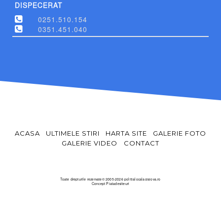
DISPECERAT
0251.510.154
0351.451.040
ACASA
ULTIMELE STIRI
HARTA SITE
GALERIE FOTO
GALERIE VIDEO
CONTACT
Toate drepturile rezervate© 2005-2026 politialocalacraiova.ro
Concept
Piatadesiteuri