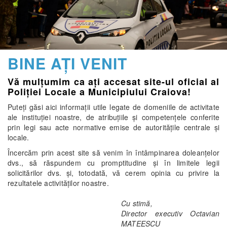
BINE AŢI VENIT
Vă mulţumim ca aţi accesat site-ul oficial al
Poliţiei Locale a Municipiului Craiova!
Puteţi găsi aici informaţii utile legate de domeniile de activitate
ale instituţiei noastre, de atribuţiile şi competenţele conferite
prin legi sau acte normative emise de autorităţile centrale şi
locale.
Încercăm prin acest site să venim în întâmpinarea doleanţelor
dvs., să răspundem cu promptitudine şi în limitele legii
solicitărilor dvs. şi, totodată, vă cerem opinia cu privire la
rezultatele activităţilor noastre.
Cu stimă,
Director executiv Octavian
MATEESCU