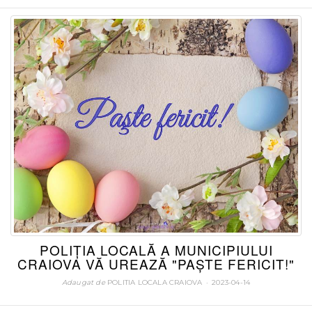
POLIȚIA LOCALĂ A MUNICIPIULUI
CRAIOVA VĂ UREAZĂ "PAŞTE FERICIT!"
Adaugat de
POLITIA LOCALA CRAIOVA
POSTATA
2023-04-14
LA