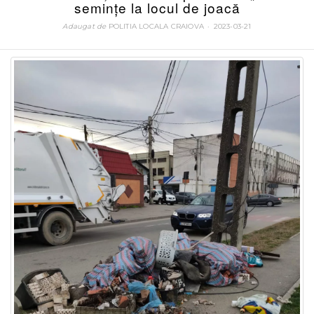
seminţe la locul de joacă
Adaugat de
POLITIA LOCALA CRAIOVA
POSTATA
2023-03-21
LA