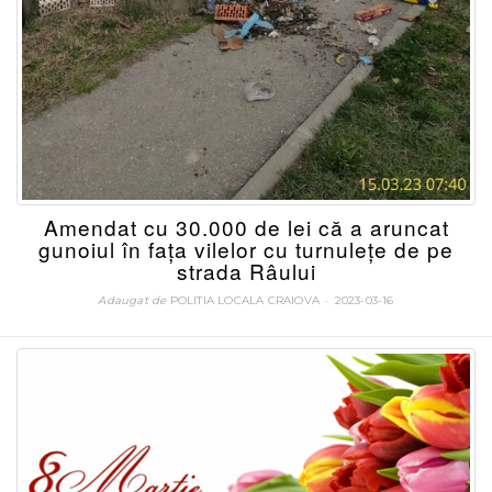
Amendat cu 30.000 de lei că a aruncat
gunoiul în faţa vilelor cu turnuleţe de pe
strada Râului
Adaugat de
POLITIA LOCALA CRAIOVA
POSTATA
2023-03-16
LA