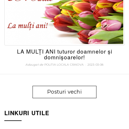
LA MULȚI ANI tuturor doamnelor şi
domnişoarelor!
Adaugat de
POLITIA LOCALA CRAIOVA
POSTATA
2023-03-08
LA
Posturi vechi
LINKURI UTILE