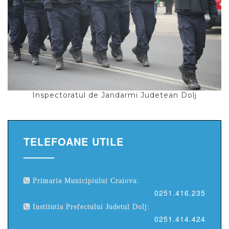
Inspectoratul de Jandarmi Judetean Dolj
TELEFOANE UTILE
Primaria Municipiului Craiova:
0251.416.235
Institutia Prefectului Judetul Dolj:
0251.414.424