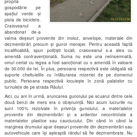
propria
gospodărie pe
spaţiul verde şi
pista de biciclete.
Craioveanul a
abandonat de-a
valma deşeuri provenite din moloz, anvelope, materiale din
dezmembrări precum şi gunoi menajer. Pentru această faptă
incalificabilă, spun poliţişti locali, craioveanul s-a ales cu
amendă contravenţională. Suma nu este una neînsemnată,
omul certat cu legea a fost sancţionat cu o amendă în valoare
de 30.000 de lei. În plus, persoana respectivă este obligată să
suporte cheltuielile cu înlăturarea mizeriei de pe domeniul
public. Persoana respectivă locuieşte în zonă palatelor cu
turnuleţe de pe strada Râului.
Aici, cu ani în urmă, aruncarea gunoiului pe scuarul dintre cele
două benzi de mers era o obişnuinţă. Nici acum lucrurile nu
sunt 100% rezolvate în privinţa gunoiului, a materialelor
provenite din dezmembrări şi a arderilor necontrolate a
materialelor plastice sau cauciucului. Din când în când la
marginea drumului apar deşeuri provenite din dezmembrări sau
autovehicule care îşi aşteaptă rândul să fie dezmembrate. Nu