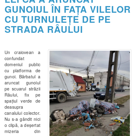
GUNOIUL ÎN FAŢA VILELOR
CU TURNULEŢE DE PE
STRADA RÂULUI
Un craiovean a
confundat
domeniul public
cu platforma de
gunoi. Bărbatul a
aruncat gunoiul
pe scuarul străzii
Râului, fix pe
spaţiul verde de
deasupra
canalului colector.
Nu s-a gândit nici
o clipă, a deşertat
mizeria din