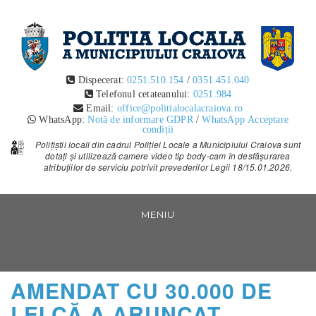
POLITIA LOCALA CRAIOVA
Dispecerat:
0251.510.154
/
0351.451.040
POLITIA LOCALA CRAIOVA TEXT
Telefonul cetateanului:
0251.984
Email:
office@politialocalacraiova.ro
WhatsApp:
Notă de informare GDPR
/
WhatsApp Acceptare
condiții
Polițiștii locali din cadrul Poliției Locale a Municipiului Craiova sunt
dotați și utilizează camere video tip body-cam în desfășurarea
atribuțiilor de serviciu potrivit prevederilor Legii 18/15.01.2026.
Vezi
continut
MENIU
AMENDAT CU 30.000 DE
LEI CĂ A ARUNCAT