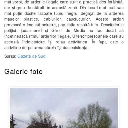
mai vorbi, de arderile ilegale care sunt o practică des întâlnită,
dar și greu de stârpit. în această zonă. Din locuri mai mult sau
mai puțin dosite răzbate fumul negru, degajat de la arderea
maselor plastice, cablurilor, cauciucurilor. Aceste arderi
provoacă o imensă poluare, populația respiră fum. Descinderile
poliției, jadarmeriei și Gărzii de Mediu nu fac decât să
încetinească ritmul arderilor ilegale. Ulterior persoanele care au
această îndeletnicire își reiau activitatea. În fapt, este o
activitate de pe urma căreia își duc existența.
Sursa:
Gazeta de Sud
Galerie foto