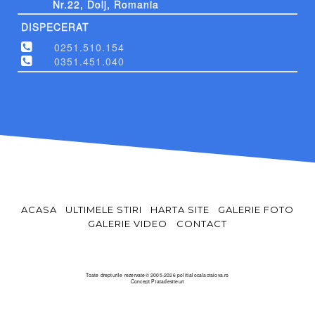
Nr.22, Dolj, Romania
DISPECERAT
0251.510.154
0351.451.040
ACASA
ULTIMELE STIRI
HARTA SITE
GALERIE FOTO
GALERIE VIDEO
CONTACT
Toate drepturile rezervate© 2005-2026 politialocalacraiova.ro
Concept
Piatadesiteuri